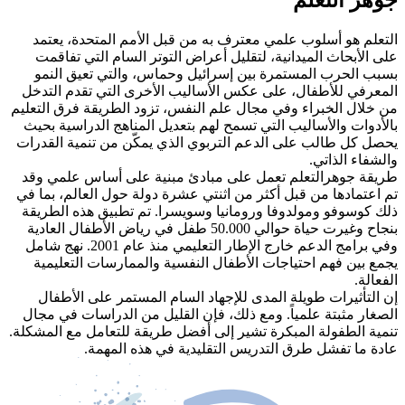
جوهر التعلم
التعلم هو أسلوب علمي معترف به من قبل الأمم المتحدة، يعتمد
على الأبحاث الميدانية، لتقليل أعراض التوتر السام التي تفاقمت
بسبب الحرب المستمرة بين إسرائيل وحماس، والتي تعيق النمو
المعرفي للأطفال، على عكس الأساليب الأخرى التي تقدم التدخل
من خلال الخبراء وفي مجال علم النفس، تزود الطريقة فرق التعليم
بالأدوات والأساليب التي تسمح لهم بتعديل المناهج الدراسية بحيث
يحصل كل طالب على الدعم التربوي الذي يمكّن من تنمية القدرات
والشفاء الذاتي.
طريقة جوهرالتعلم تعمل على مبادئ مبنية على أساس علمي وقد
تم اعتمادها من قبل أكثر من اثنتي عشرة دولة حول العالم، بما في
ذلك كوسوفو ومولدوفا ورومانيا وسويسرا. تم تطبيق هذه الطريقة
بنجاح وغيرت حياة حوالي 50.000 طفل في رياض الأطفال العادية
وفي برامج الدعم خارج الإطار التعليمي منذ عام 2001. نهج شامل
يجمع بين فهم احتياجات الأطفال النفسية والممارسات التعليمية
الفعالة.
إن التأثيرات طويلة المدى للإجهاد السام المستمر على الأطفال
الصغار مثبتة علمياً. ومع ذلك، فإن القليل من الدراسات في مجال
تنمية الطفولة المبكرة تشير إلى أفضل طريقة للتعامل مع المشكلة.
عادة ما تفشل طرق التدريس التقليدية في هذه المهمة.