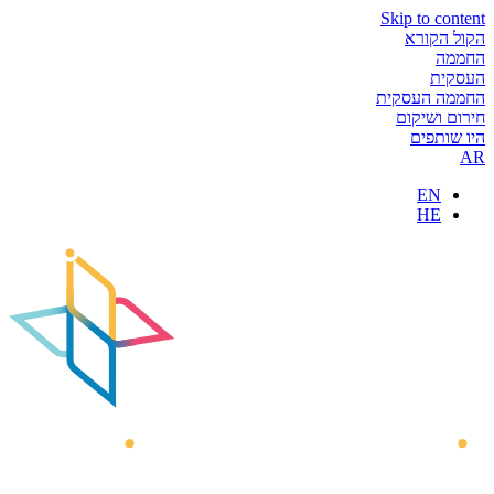
Skip to content
הקול הקורא
החממה
העסקית
החממה העסקית
חירום ושיקום
היו שותפים
AR
EN
HE