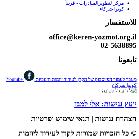
مركز لتطويرالمبادرات - قريباً
كونوا شركاء
للاستفسار
office@keren-yozmot.org.il
02-5638895
تابعونا
מעבר לעמוד הפייסבוק של הקרן לעידוד יוזמות חינוכיות
Youtube
كونوا شركاء
יועץ נגישות: אלי למבז
הצהרת נגישות | תנאי שימוש ופרטיות
© כל הזכויות שמורות לקרן לעידוד ליוזמות