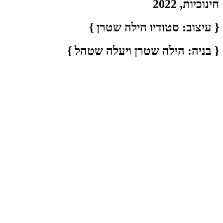
חינוכיות, 2022
{ עיצוב: סטודיו הילה שטרן }
{ בניה: הילה שטרן ויעלה שטהל }