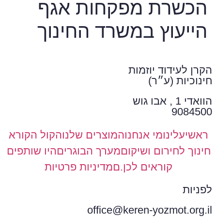
הכשרת מפקחות אגף
הייעוץ במשרד החינוך
הקרן לעידוד יוזמות
חינוכיות (ע״ר)
הוואדי 1 , אבו גוש
9084500
ראשי
עלינו
מי אנחנו
המוצרים שלנו
הקול הקורא
חינוך לחירום ושיקום
מערך הבוגרים
היו שותפים
קוראים לכן.ם
מדיניות פרטיות
לפניות
office@keren-yozmot.org.il