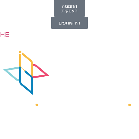
החממה
העסקית
היו שותפים
HE