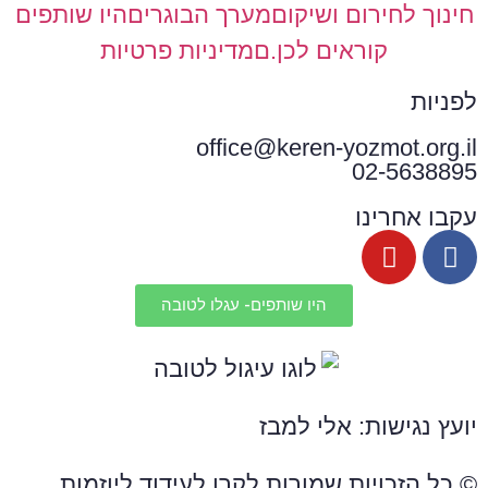
חינוך לחירום ושיקום
מערך הבוגרים
היו שותפים
קוראים לכן.ם
מדיניות פרטיות
לפניות
office@keren-yozmot.org.il
02-5638895
עקבו אחרינו
היו שותפים- עגלו לטובה
יועץ נגישות: אלי למבז
© כל הזכויות שמורות לקרן לעידוד ליוזמות