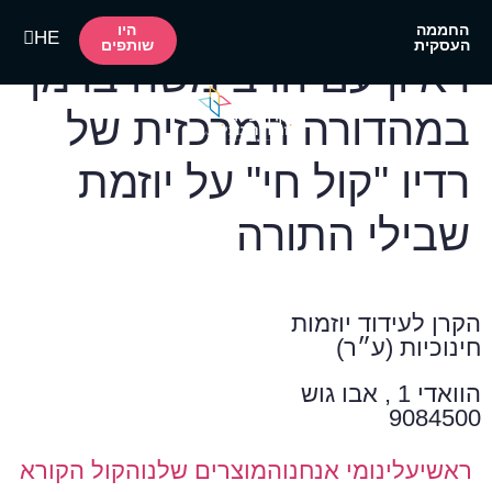
היו
החממה
HE
AR
שותפים
העסקית
ראיון עם הרב משה ברמן
במהדורה המרכזית של
רדיו "קול חי" על יוזמת
שבילי התורה
הקרן לעידוד יוזמות
חינוכיות (ע״ר)
הוואדי 1 , אבו גוש
9084500
ראשי
עלינו
מי אנחנו
המוצרים שלנו
הקול הקורא