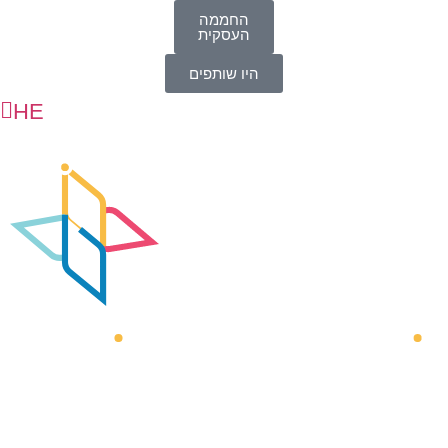
החממה
העסקית
היו שותפים
HE
AR