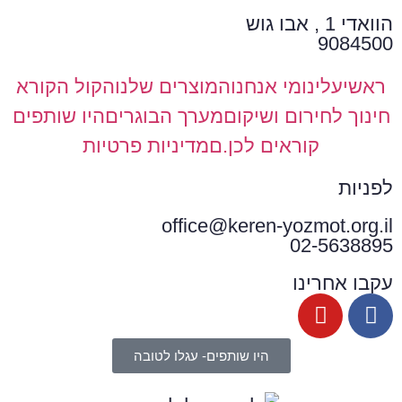
הוואדי 1 , אבו גוש
9084500
ראשי
עלינו
מי אנחנו
המוצרים שלנו
הקול הקורא
חינוך לחירום ושיקום
מערך הבוגרים
היו שותפים
קוראים לכן.ם
מדיניות פרטיות
לפניות
office@keren-yozmot.org.il
02-5638895
עקבו אחרינו
היו שותפים- עגלו לטובה