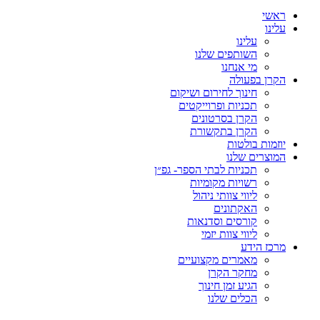
ראשי
עלינו
עלינו
השותפים שלנו
מי אנחנו
הקרן בפעולה
חינוך לחירום ושיקום
תכניות ופרוייקטים
הקרן בסרטונים
הקרן בתקשורת
יוזמות בולטות
המוצרים שלנו
תכניות לבתי הספר- גפ״ן
רשויות מקומיות
ליווי צוותי ניהול
האקתונים
קורסים וסדנאות
ליווי צוות יזמי
מרכז הידע
מאמרים מקצועיים
מחקר הקרן
הגיע זמן חינוך
הכלים שלנו