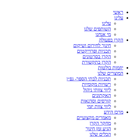
ראשי
עלינו
עלינו
השותפים שלנו
מי אנחנו
הקרן בפעולה
חינוך לחירום ושיקום
תכניות ופרוייקטים
הקרן בסרטונים
הקרן בתקשורת
יוזמות בולטות
המוצרים שלנו
תכניות לבתי הספר- גפ״ן
רשויות מקומיות
ליווי צוותי ניהול
האקתונים
קורסים וסדנאות
ליווי צוות יזמי
מרכז הידע
מאמרים מקצועיים
מחקר הקרן
הגיע זמן חינוך
הכלים שלנו