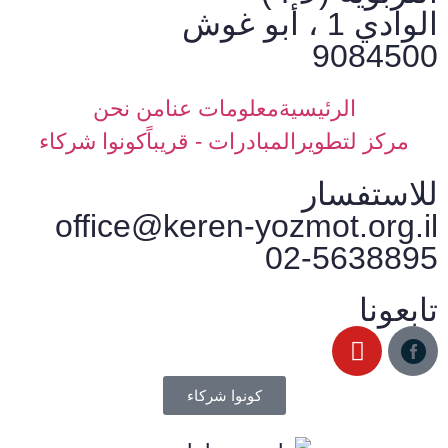
الوادي 1 ، أبو غوش
9084500
الرئيسية
معلومات عنا
من نحن
مركز لتطويرالمبادرات - قريباً
كونوا شركاء
للاستفسار
office@keren-yozmot.org.il
02-5638895
تابعونا
كونوا شركاء