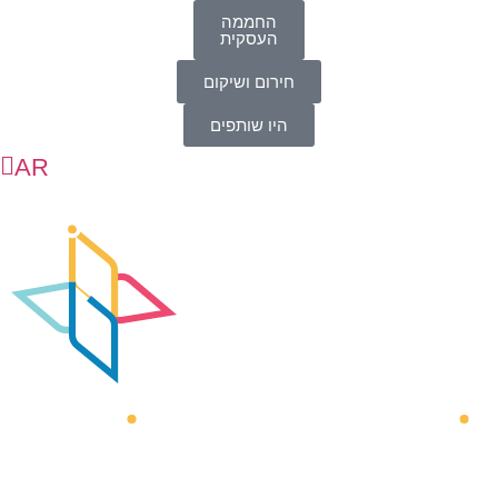
החממה
העסקית
חירום ושיקום
היו שותפים
AR
HE