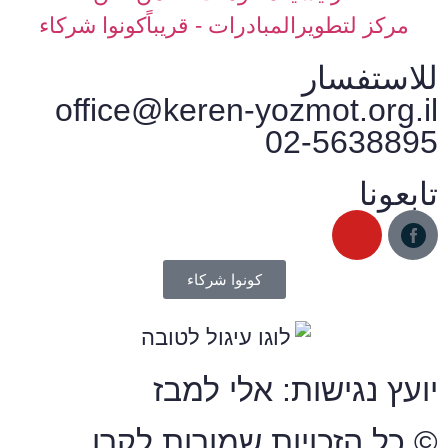
مركز لتطويرالمبادرات - قريباً
كونوا شركاء
للاستفسار
office@keren-yozmot.org.il
02-5638895
تابعونا
كونوا شركاء
יועץ נגישות: אלי למבז
© כל הזכויות שמורות לקרן