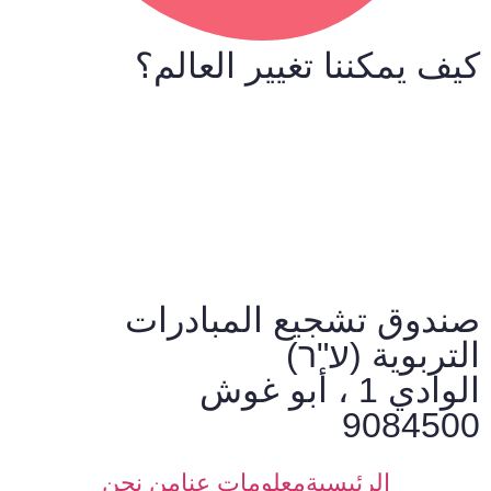
كيف يمكننا تغيير العالم؟
صندوق تشجيع المبادرات
التربوية (ע"ר)
الوادي 1 ، أبو غوش
9084500
الرئيسية
معلومات عنا
من نحن