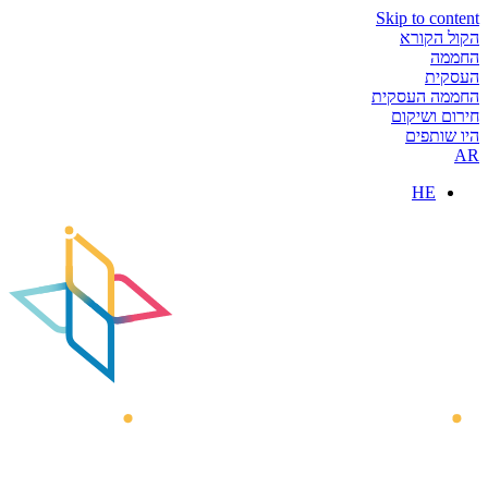
Skip to content
הקול הקורא
החממה
העסקית
החממה העסקית
חירום ושיקום
היו שותפים
AR
HE