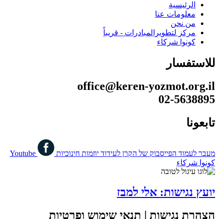
الرئيسية
معلومات عنا
من نحن
مركز لتطويرالمبادرات - قريباً
كونوا شركاء
للاستفسار
office@keren-yozmot.org.il
02-5638895
تابعونا
מעבר לעמוד הפייסבוק של הקרן לעידוד יוזמות חינוכיות
Youtube
كونوا شركاء
יועץ נגישות: אלי למבז
הצהרת נגישות | תנאי שימוש ופרטיות