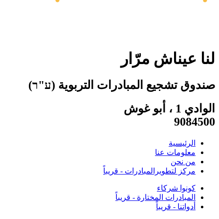
لنا عيناش مرّار
صندوق تشجيع المبادرات التربوية (ע"ר)
الوادي 1 ، أبو غوش
9084500
الرئيسية
معلومات عنا
من نحن
مركز لتطويرالمبادرات - قريباً
كونوا شركاء
المبادرات المختارة - قريباً
أدواتنا - قريباً