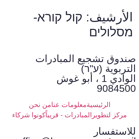
الأرشيف:
קול קורא-
מסלולים
صندوق تشجيع المبادرات
التربوية (ע"ר)
الوادي 1 ، أبو غوش
9084500
الرئيسية
معلومات عنا
من نحن
مركز لتطويرالمبادرات - قريباً
كونوا شركاء
للاستفسار