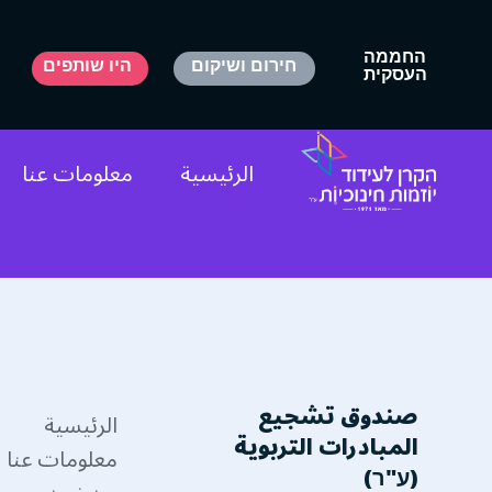
החממה
חירום ושיקום
היו שותפים
העסקית
ايال بلوخ
الرئيسية
معلومات عنا
صندوق تشجيع
الرئيسية
المبادرات التربوية
معلومات عنا
(ע"ר)