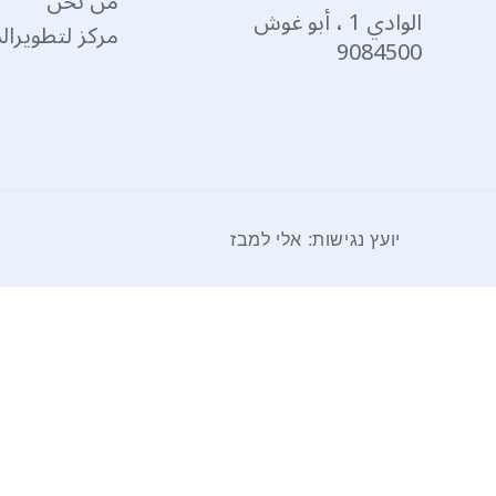
من نحن
الوادي 1 ، أبو غوش
مركز لتطويرالم
9084500
יועץ נגישות: אלי למבז